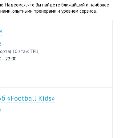
ие. Надеемся, что Вы найдете ближайший и наиболее
нами, опытными тренерами и уровнем сервиса.
»
8-94
р
Спорта) 10 этаж ТРЦ
:00—22:00
б «Football Kids»
-789
р