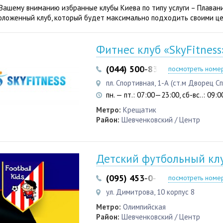
Вашему вниманию избранные клубы Киева по типу услуги – Плаван
оложенный клуб, который будет максимально подходить своими це
Фитнес клуб «SkyFitness
(044) 500-83-38
(050) 337-8
посмотреть номе
пл. Спортивная, 1-А (ст.м Дворец 
пн. — пт.: 07:00—23:00, сб-вс..: 09
Метро:
Крещатик
Район:
Шевченковский / Центр
Детский футбольный клу
(095) 453-0-789
(093) 453-0
посмотреть номе
ул. Димитрова, 10 корпус 8
Метро:
Олимпийская
Район:
Шевченковский / Центр