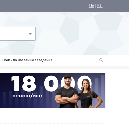
UA
|
RU