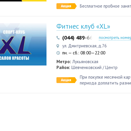
Бесплатное пробное заня
Фитнес клуб «XL»
(044) 489-66-88
(044) 489-6
посмотреть номе
ул. Дмитриевская, д.76
пн. — сб.: 08:00—22:00
Метро:
Лукьяновская
Район:
Шевченковский / Центр
При покупке месячной кар
периода доплатить разни