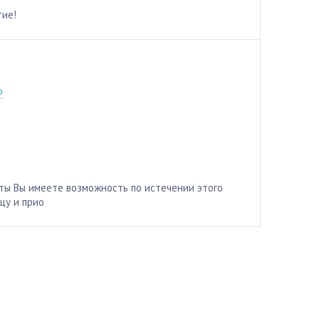
тие!
6-56
р
ты Вы имеете возможность по истечении этого
цу и прио