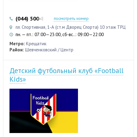
(044) 500-83-38
(050) 337-88-94
посмотреть номер
пл. Спортивная, 1-А (ст.м Дворец Спорта) 10 этаж ТРЦ
пн. — пт.: 07:00—23:00, сб-вс..: 09:00—22:00
Метро:
Крещатик
Район:
Шевченковский / Центр
Детский футбольный клуб «Football
Kids»