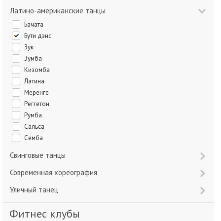
Латино-американские танцы
Бачата
Бути дэнс
Зук
Зумба
Кизомба
Латина
Меренге
Реггетон
Румба
Сальса
Семба
Свинговые танцы
Современная хореография
Уличный танец
Фитнес клубы