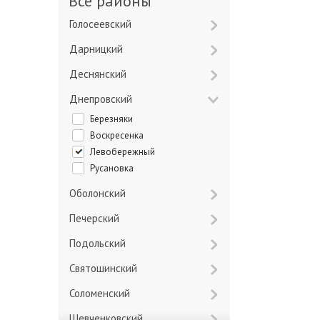
Все районы
Голосеевский
Дарницкий
Деснянский
Днепровский
Березняки
Воскресенка
Левобережный
Русановка
Оболонский
Печерский
Подольский
Святошинский
Соломенский
Шевченковский