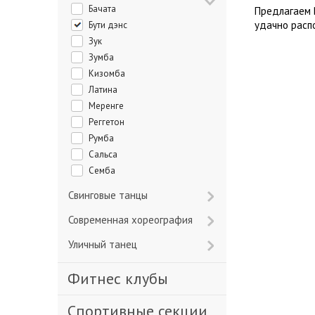
Бачата
Предлагаем 
удачно расп
Бути дэнс
Зук
Зумба
Кизомба
Латина
Меренге
Реггетон
Румба
Сальса
Семба
Свинговые танцы
Современная хореография
Уличный танец
Фитнес клубы
Спортивные секции