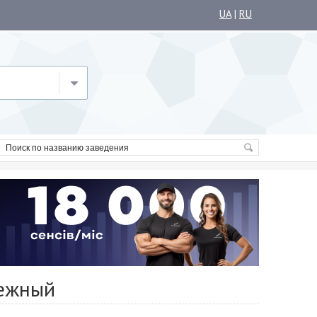
UA
|
RU
режный