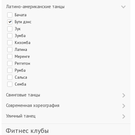
Латино-американские танцы
Бачата
Бути дэнс
Зук
Зумба
Кизомба
Латина
Меренге
Реггетон
Румба
Сальса
Семба
Свинговые танцы
Современная хореография
Уличный танец
Фитнес клубы