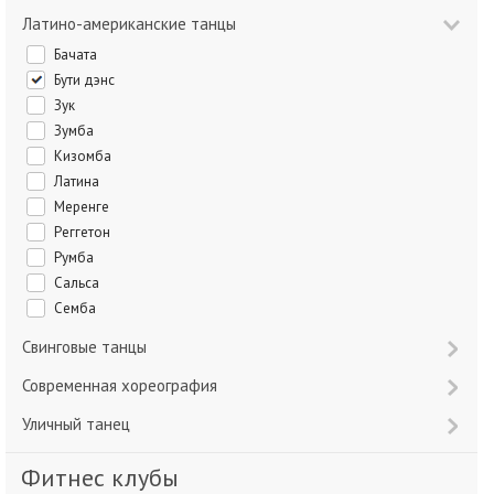
Латино-американские танцы
Бачата
Бути дэнс
Зук
Зумба
Кизомба
Латина
Меренге
Реггетон
Румба
Сальса
Семба
Свинговые танцы
Современная хореография
Уличный танец
Фитнес клубы