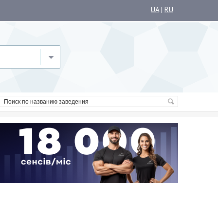
UA
|
RU