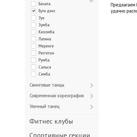
Бачата
Предлагаем 
удачно расп
Бути дэнс
Зук
Зумба
Кизомба
Латина
Меренге
Реггетон
Румба
Сальса
Семба
Свинговые танцы
Современная хореография
Уличный танец
Фитнес клубы
Спортивные секции