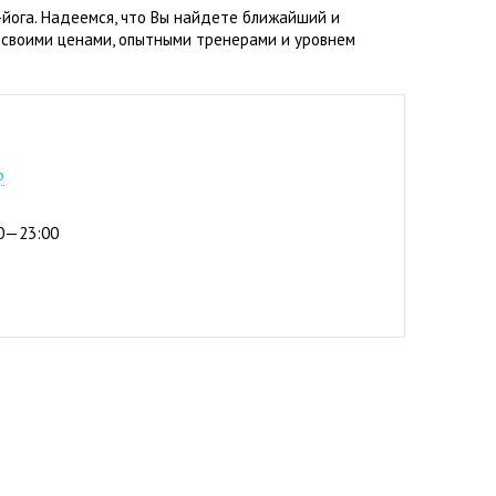
йога. Надеемся, что Вы найдете ближайший и
 своими ценами, опытными тренерами и уровнем
2-11
р
:00—23:00