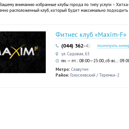
Вашему вниманию избранные клубы города по типу услуги – Хатха-
ачно расположенный клуб, который будет максимально подходить
Фитнес клуб «Maxim-F»
(044) 362-42-27
(098) 911-2
посмотреть номе
ул. Садовая, 63
пн. — пт.: 08:00—23:00, сб-вс..: 09
Метро:
Славутич
Район:
Голосеевский / Теремки-2