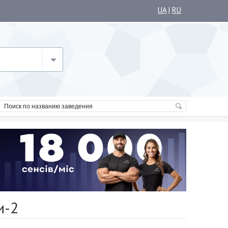
UA
|
RU
и-2