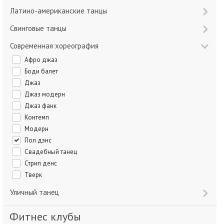
Латино-американские танцы
Свинговые танцы
Современная хореография
Афро джаз
Боди балет
Джаз
Джаз модерн
Джаз фанк
Контемп
Модерн
Пол дэнс
Свадебный танец
Стрип денс
Тверк
Уличный танец
Фитнес клубы