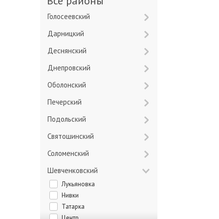
Все районы
Голосеевский
Дарницкий
Деснянский
Днепровский
Оболонский
Печерский
Подольский
Святошинский
Соломенский
Шевченковский
Лукьяновка
Нивки
Татарка
Центр