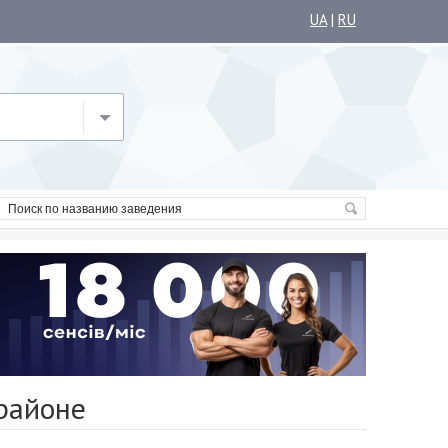
UA
|
RU
 районе