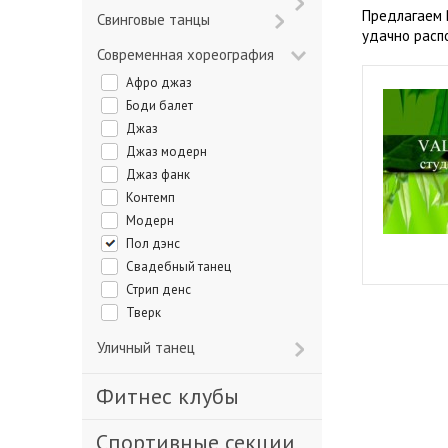
Предлагаем 
Свинговые танцы
удачно расп
Современная хореография
Афро джаз
Боди балет
Джаз
Джаз модерн
Джаз фанк
Контемп
Модерн
Пол дэнс
Свадебный танец
Стрип денс
Тверк
Уличный танец
Фитнес клубы
Спортивные секции