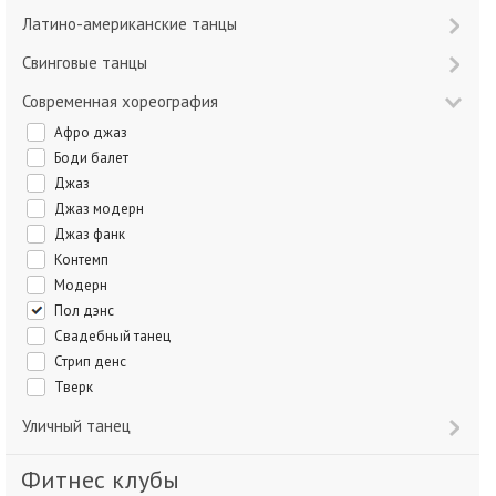
Латино-американские танцы
Свинговые танцы
Современная хореография
Афро джаз
Боди балет
Джаз
Джаз модерн
Джаз фанк
Контемп
Модерн
Пол дэнс
Свадебный танец
Стрип денс
Тверк
Уличный танец
Фитнес клубы