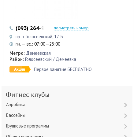
(093) 264-99-11
(098) 768-11-58
посмотреть номер
пр-т Голосеевский, 17-Б
пн. — вс.: 07:00—23:00
Метро:
Демеевская
Район:
Голосеевский / Демеевка
Первое занятие БЕСПЛАТНО
Фитнес клубы
Аэробика
Бассейны
Групповые программы
Общие программы