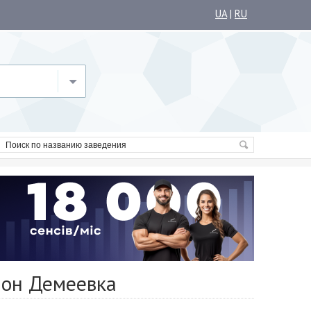
UA
|
RU
йон Демеевка