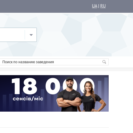
UA
|
RU