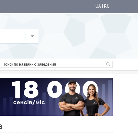
UA
|
RU
а