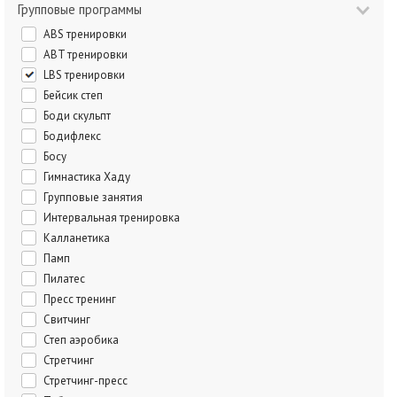
Групповые программы
ABS тренировки
ABT тренировки
LBS тренировки
Бейсик степ
Боди скульпт
Бодифлекс
Босу
Гимнастика Хаду
Групповые занятия
Интервальная тренировка
Калланетика
Памп
Пилатес
Пресс тренинг
Свитчинг
Степ аэробика
Стретчинг
Стретчинг-пресс