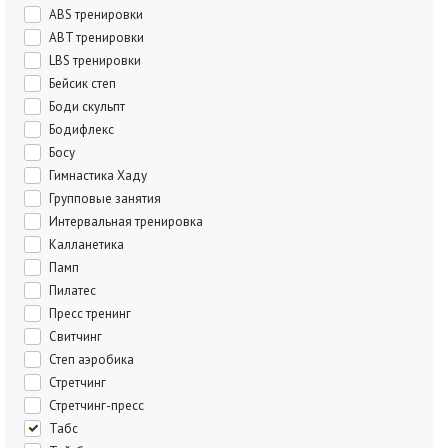
ABS тренировки
ABT тренировки
LBS тренировки
Бейсик степ
Боди скульпт
Бодифлекс
Босу
Гимнастика Хаду
Групповые занятия
Интервальная тренировка
Калланетика
Памп
Пилатес
Пресс тренинг
Свитчинг
Степ аэробика
Стретчинг
Стретчинг-пресс
Табс