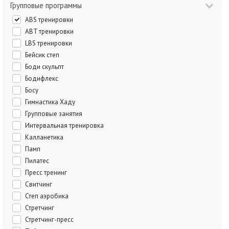
Групповые программы
ABS тренировки
ABT тренировки
LBS тренировки
Бейсик степ
Боди скульпт
Бодифлекс
Босу
Гимнастика Хаду
Групповые занятия
Интервальная тренировка
Калланетика
Памп
Пилатес
Пресс тренинг
Свитчинг
Степ аэробика
Стретчинг
Стретчинг-пресс