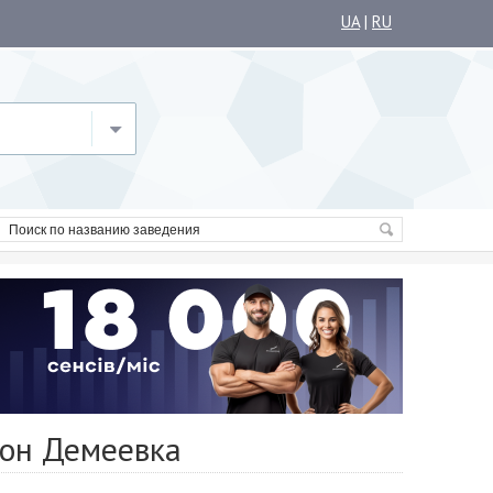
UA
|
RU
йон Демеевка