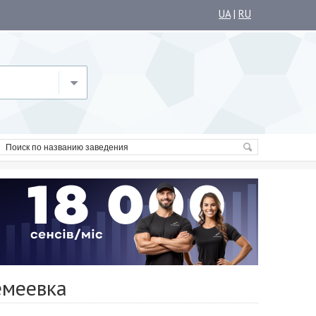
UA
|
RU
емеевка