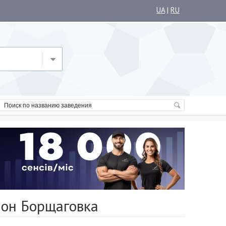
UA
|
RU
йон Борщаговка