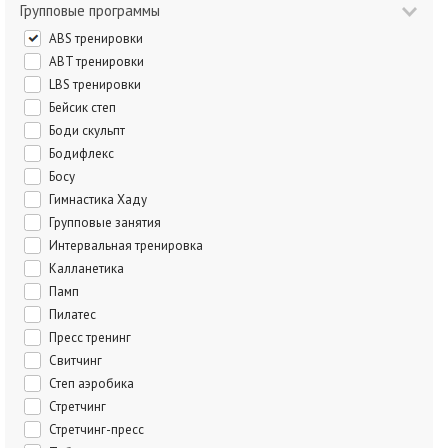
Групповые программы
ABS тренировки
ABT тренировки
LBS тренировки
Бейсик степ
Боди скульпт
Бодифлекс
Босу
Гимнастика Хаду
Групповые занятия
Интервальная тренировка
Калланетика
Памп
Пилатес
Пресс тренинг
Свитчинг
Степ аэробика
Стретчинг
Стретчинг-пресс