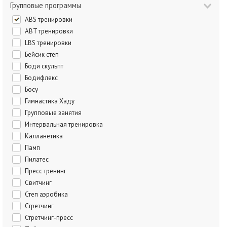
Групповые программы
ABS тренировки
ABT тренировки
LBS тренировки
Бейсик степ
Боди скульпт
Бодифлекс
Босу
Гимнастика Хаду
Групповые занятия
Интервальная тренировка
Калланетика
Памп
Пилатес
Пресс тренинг
Свитчинг
Степ аэробика
Стретчинг
Стретчинг-пресс