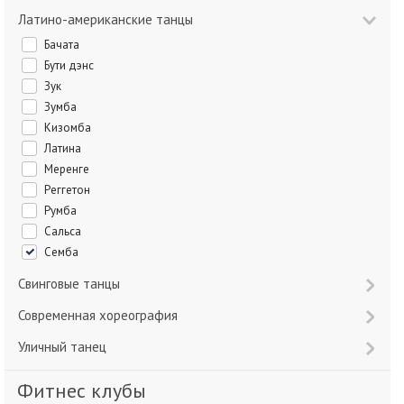
Латино-американские танцы
Бачата
Бути дэнс
Зук
Зумба
Кизомба
Латина
Меренге
Реггетон
Румба
Сальса
Семба
Свинговые танцы
Современная хореография
Уличный танец
Фитнес клубы