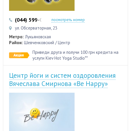
(044) 599-01-47
(050) 669-51-36
посмотреть номер
ул. Обсерваторная, 23
Метро:
Лукьяновская
Район:
Шевченковский / Центр
Приведи друга и получи 100 грн кредита на
услуги Kiev Hot Yoga Studio**
Центр йоги и систем оздоровления
Вячеслава Смирнова «Be Happy»