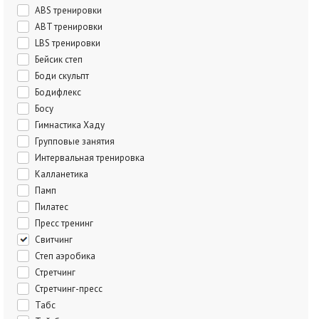
ABS тренировки
ABT тренировки
LBS тренировки
Бейсик степ
Боди скульпт
Бодифлекс
Босу
Гимнастика Хаду
Групповые занятия
Интервальная тренировка
Калланетика
Памп
Пилатес
Пресс тренинг
Свитчинг
Степ аэробика
Стретчинг
Стретчинг-пресс
Табс