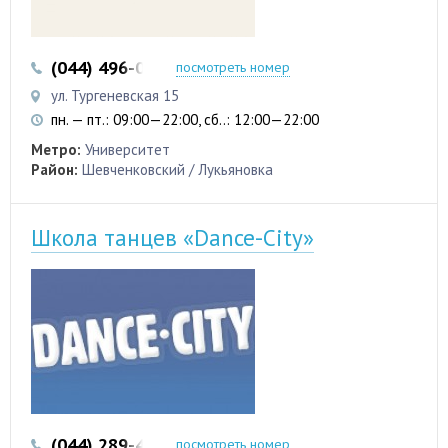
(044) 496-03-51
(044) 496-03-52
посмотреть номер
ул. Тургеневская 15
пн. — пт.: 09:00—22:00, сб..: 12:00—22:00
Метро:
Университет
Район:
Шевченковский / Лукьяновка
Школа танцев «Dance-City»
(044) 289-46-84
(063) 297-77-98
посмотреть номер