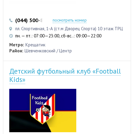
(044) 500-83-38
(050) 337-88-94
посмотреть номер
пл. Спортивная, 1-А (ст.м Дворец Спорта) 10 этаж ТРЦ
пн. — пт.: 07:00—23:00, сб-вс..: 09:00—22:00
Метро:
Крещатик
Район:
Шевченковский / Центр
Детский футбольный клуб «Football
Kids»