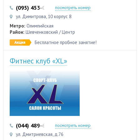
(095) 453-0-789
(093) 453-0-789
посмотреть номер
ул. Димитрова, 10 корпус 8
Метро:
Олимпийская
Район:
Шевченковский / Центр
Бесплатное пробное занятие!
Фитнес клуб «XL»
(044) 489-66-88
(044) 489-66-56
посмотреть номер
ул. Дмитриевская, д.76