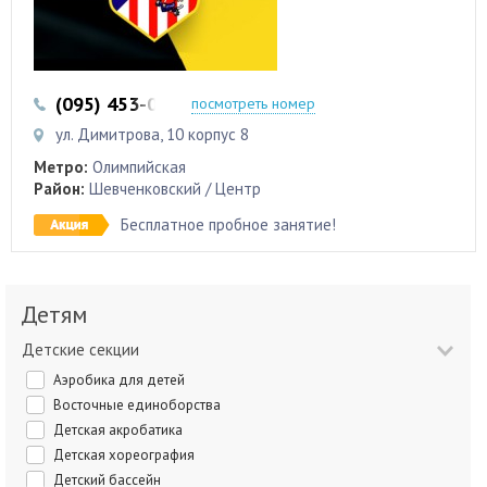
(095) 453-0-789
(093) 453-0-789
посмотреть номер
ул. Димитрова, 10 корпус 8
Метро:
Олимпийская
Район:
Шевченковский / Центр
Бесплатное пробное занятие!
Детям
Детские секции
Аэробика для детей
Восточные единоборства
Детская акробатика
Детская хореография
Детский бассейн