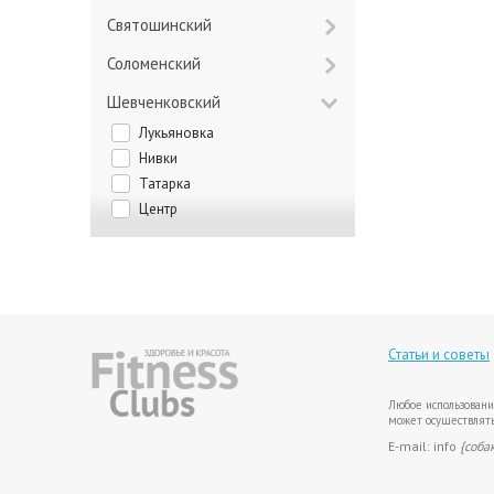
Святошинский
Соломенский
Шевченковский
Лукьяновка
Нивки
Татарка
Центр
Статьи и советы
Любое использовани
может осуществлять
E-mail: info
{соба