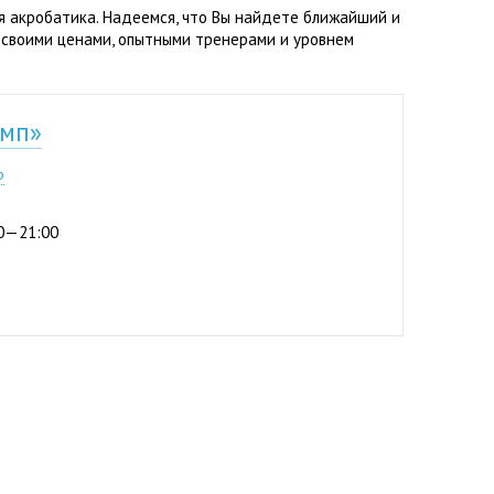
я акробатика. Надеемся, что Вы найдете ближайший и
 своими ценами, опытными тренерами и уровнем
имп»
р
:00—21:00