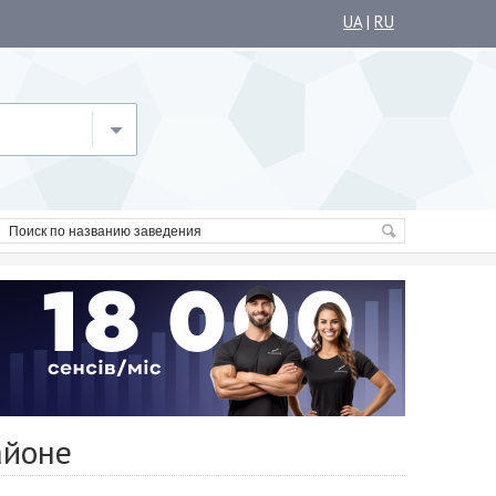
UA
|
RU
айоне