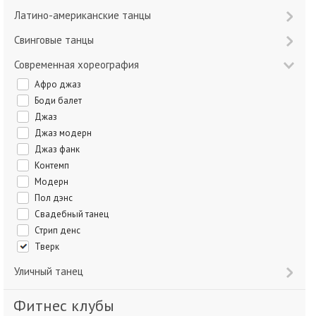
Латино-американские танцы
Свинговые танцы
Современная хореография
Афро джаз
Боди балет
Джаз
Джаз модерн
Джаз фанк
Контемп
Модерн
Пол дэнс
Свадебный танец
Стрип денс
Тверк
Уличный танец
Фитнес клубы