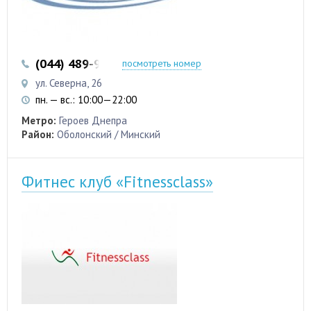
(044) 489-96-33
(097) 480-70-29
посмотреть номер
ул. Северна, 26
пн. — вс.: 10:00—22:00
Метро:
Героев Днепра
Район:
Оболонский / Минский
Фитнес клуб «Fitnessclass»