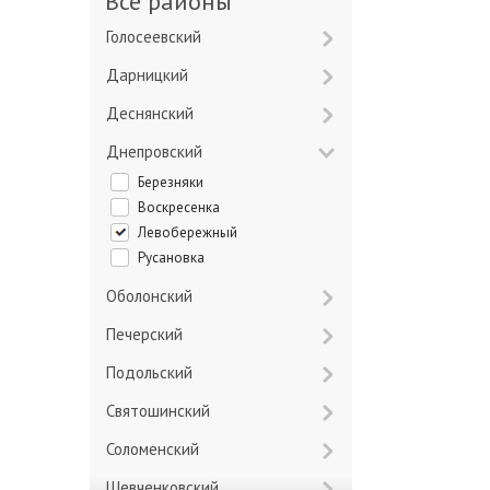
Все районы
Голосеевский
Дарницкий
Деснянский
Днепровский
Березняки
Воскресенка
Левобережный
Русановка
Оболонский
Печерский
Подольский
Святошинский
Соломенский
Шевченковский