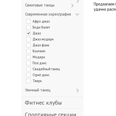
Предлагаем 
Свинговые танцы
удачно расп
Современная хореография
Афро джаз
Боди балет
Джаз
Джаз модерн
Джаз фанк
Контемп
Модерн
Пол дэнс
Свадебный танец
Стрип денс
Тверк
Уличный танец
Фитнес клубы
Спортивные секции