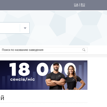
UA
|
RU
ый