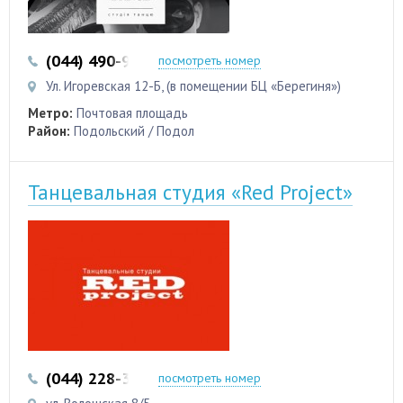
(044) 490-90-99
посмотреть номер
Ул. Игоревская 12-Б, (в помещении БЦ «Берегиня»)
Метро:
Почтовая площадь
Район:
Подольский / Подол
Танцевальная студия «Red Project»
(044) 228-33-07
(067) 797-11-90
посмотреть номер