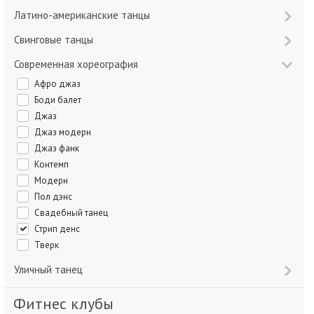
Латино-американские танцы
Свинговые танцы
Современная хореография
Афро джаз
Боди балет
Джаз
Джаз модерн
Джаз фанк
Контемп
Модерн
Пол дэнс
Свадебный танец
Стрип денс
Тверк
Уличный танец
Фитнес клубы