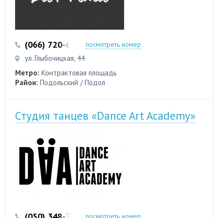
(066) 720-66-86
посмотреть номер
ул. Глыбочицкая, 44
Метро:
Контрактовая площадь
Район:
Подольский / Подол
Студия танцев «Dance Art Academy»
(050) 348-79-55
(050) 475-77-24
посмотреть номер