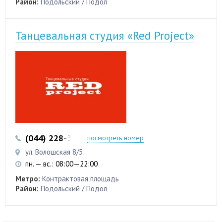
Район:
Подольский / Подол
Танцевальная студия «Red Project»
(044) 228-33-07
(067) 797-11-90
посмотреть номер
ул. Волошская 8/5
пн. — вс.: 08:00—22:00
Метро:
Контрактовая площадь
Район:
Подольский / Подол