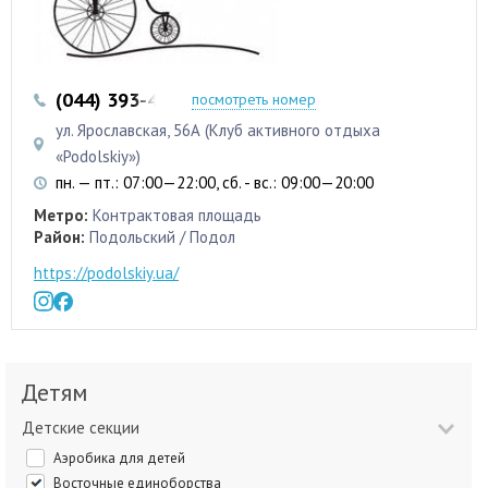
(044) 393-43-43
(044) 392-14-64
посмотреть номер
ул. Ярославская, 56А (Клуб активного отдыха
«Podolskiy»)
пн. — пт.: 07:00—22:00, сб. - вс.: 09:00—20:00
Метро:
Контрактовая площадь
Район:
Подольский / Подол
https://podolskiy.ua/
Детям
Детские секции
Аэробика для детей
Восточные единоборства