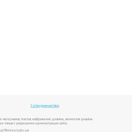
Сотрудничество
е материалов, текстов, изображений, дизайна, элементов дизайна
ся только с разрешения администрации сайта.
ка}
fitnessclubs.ua