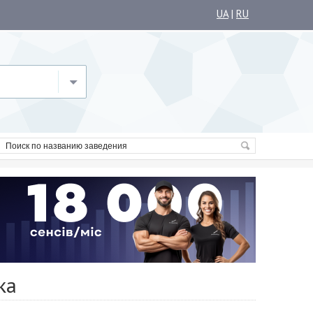
UA
|
RU
ка