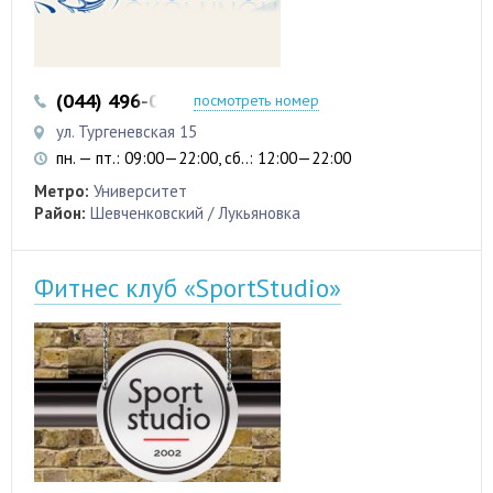
(044) 496-03-51
(044) 496-03-52
посмотреть номер
ул. Тургеневская 15
пн. — пт.: 09:00—22:00, сб..: 12:00—22:00
Метро:
Университет
Район:
Шевченковский / Лукьяновка
Фитнес клуб «SportStudio»