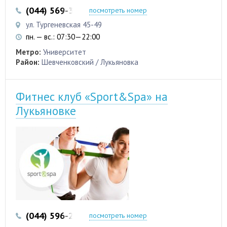
(044) 569-32-97
(044) 569-32-98
посмотреть номер
ул. Тургеневская 45-49
пн. — вс.: 07:30—22:00
Метро:
Университет
Район:
Шевченковский / Лукьяновка
Фитнес клуб «Sport&Spa» на
Лукьяновке
(044) 596-23-23
посмотреть номер