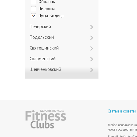
Оболонь
Петровка
Пуща-Водица
Печерский
Подольский
Святошинский
Соломенский
Шевченковский
Статьи и советы
Любое использовани
может осуществлять
E-mail: info
{соба