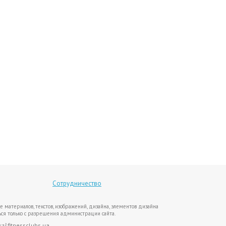
Сотрудничество
е материалов, текстов, изображений, дизайна, элементов дизайна
ся только с разрешения администрации сайта.
ка}
fitnessclubs.ua