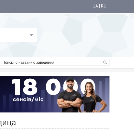
UA
|
RU
дица