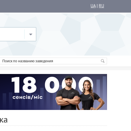
UA
|
RU
ка