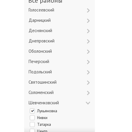
Все районы
Голосеевский
Дарницкий
Деснянский
Днепровский
Оболонский
Печерский
Подольский
Святошинский
Соломенский
Шевченковский
Лукьяновка
Нивки
Татарка
Центр