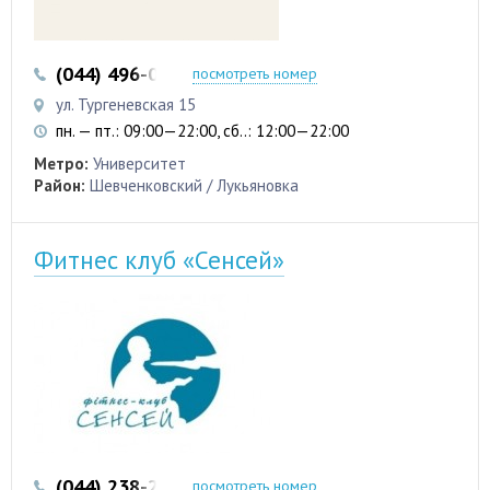
(044) 496-03-51
(044) 496-03-52
посмотреть номер
ул. Тургеневская 15
пн. — пт.: 09:00—22:00, сб..: 12:00—22:00
Метро:
Университет
Район:
Шевченковский / Лукьяновка
Фитнес клуб «Сенсей»
(044) 238-27-80
посмотреть номер