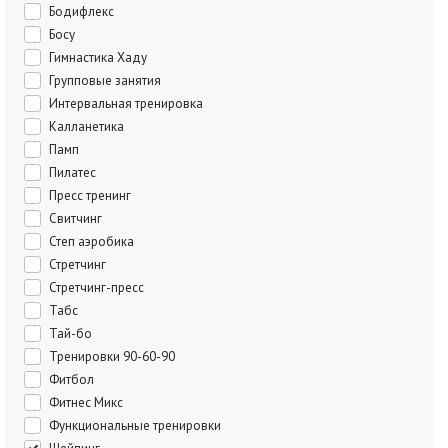
Бодифлекс
Босу
Гимнастика Хаду
Групповые занятия
Интервальная тренировка
Калланетика
Памп
Пилатес
Пресс тренинг
Свитчинг
Степ аэробика
Стретчинг
Стретчинг-пресс
Табс
Тай-бо
Тренировки 90-60-90
Фитбол
Фитнес Микс
Функциональные тренировки