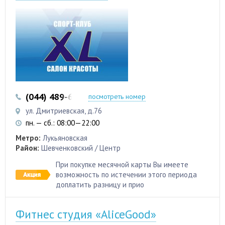
(044) 489-66-88
(044) 489-66-56
посмотреть номер
ул. Дмитриевская, д.76
пн. — сб.: 08:00—22:00
Метро:
Лукьяновская
Район:
Шевченковский / Центр
При покупке месячной карты Вы имеете
возможность по истечении этого периода
доплатить разницу и прио
Фитнес студия «AliceGood»