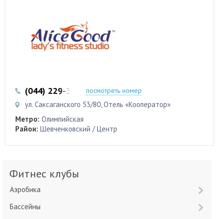
(044) 229-38-58
(095) 701-70-97
посмотреть номер
ул. Саксаганского 53/80, Отель «Кооператор»
Метро:
Олимпийская
Район:
Шевченковский / Центр
Фитнес клубы
Аэробика
Бассейны