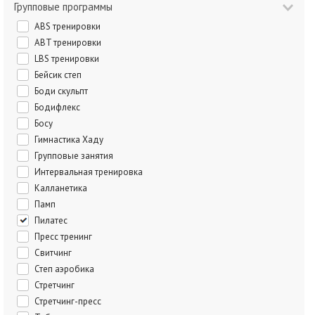
Групповые программы
ABS тренировки
ABT тренировки
LBS тренировки
Бейсик степ
Боди скульпт
Бодифлекс
Босу
Гимнастика Хаду
Групповые занятия
Интервальная тренировка
Калланетика
Памп
Пилатес
Пресс тренинг
Свитчинг
Степ аэробика
Стретчинг
Стретчинг-пресс