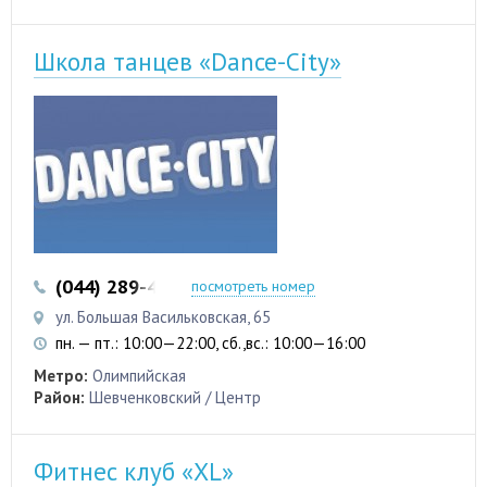
Школа танцев «Dance-City»
(044) 289-46-84
(063) 297-77-98
посмотреть номер
ул. Большая Васильковская, 65
пн. — пт.: 10:00—22:00, сб.,вс.: 10:00—16:00
Метро:
Олимпийская
Район:
Шевченковский / Центр
Фитнес клуб «XL»