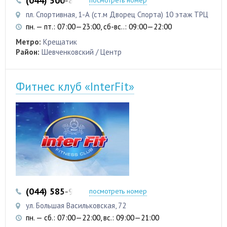
(044) 500-83-38
(050) 337-88-94
посмотреть номер
пл. Спортивная, 1-А (ст.м Дворец Спорта) 10 этаж ТРЦ
пн. — пт.: 07:00—23:00, сб-вс..: 09:00—22:00
Метро:
Крещатик
Район:
Шевченковский / Центр
Фитнес клуб «InterFit»
(044) 585-97-43
посмотреть номер
ул. Большая Васильковская, 72
пн. — сб.: 07:00—22:00, вс.: 09:00—21:00