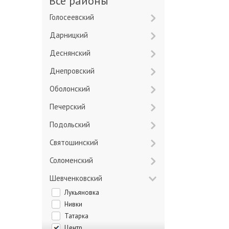
Все районы
Голосеевский
Дарницкий
Деснянский
Днепровский
Оболонский
Печерский
Подольский
Святошинский
Соломенский
Шевченковский
Лукьяновка
Нивки
Татарка
Центр