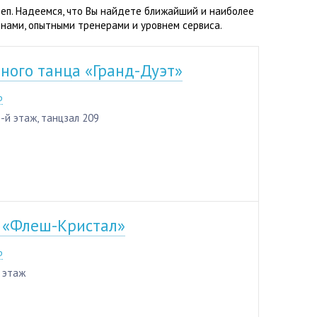
теп. Надеемся, что Вы найдете ближайший и наиболее
нами, опытными тренерами и уровнем сервиса.
ного танца «Гранд-Дуэт»
1-11
р
3-й этаж, танцзал 209
а «Флеш-Кристал»
р
4 этаж