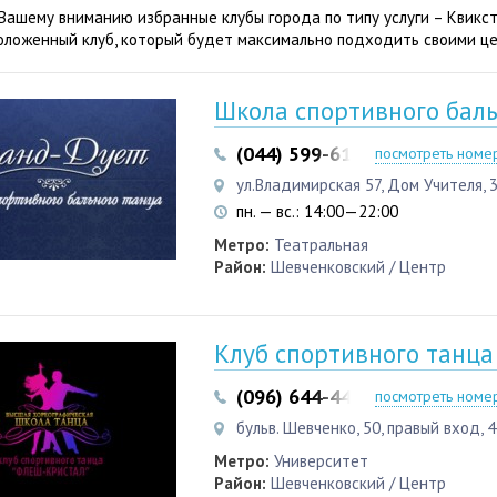
Вашему вниманию избранные клубы города по типу услуги – Квикс
оложенный клуб, который будет максимально подходить своими це
Школа спортивного баль
(044) 599-61-78
(050) 850-5
посмотреть номе
ул.Владимирская 57, Дом Учителя, 
пн. — вс.: 14:00—22:00
Метро:
Театральная
Район:
Шевченковский / Центр
Клуб спортивного танц
(096) 644-44-46
посмотреть номе
бульв. Шевченко, 50, правый вход, 
Метро:
Университет
Район:
Шевченковский / Центр