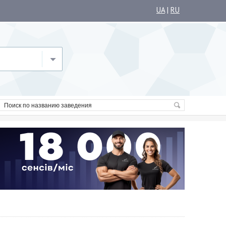
UA
|
RU