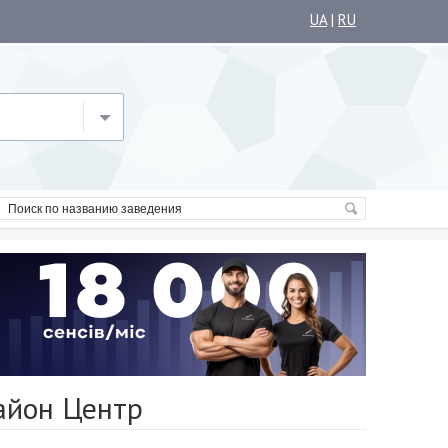
UA
|
RU
айон Центр