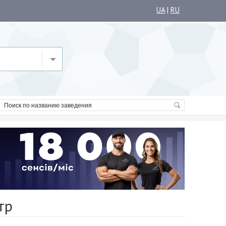
UA
|
RU
тр