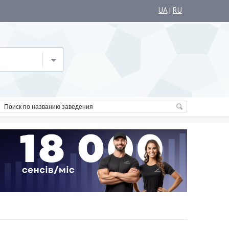
UA
|
RU