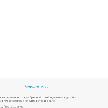
Сотрудничество
е материалов, текстов, изображений, дизайна, элементов дизайна
ся только с разрешения администрации сайта.
ка}
fitnessclubs.ua