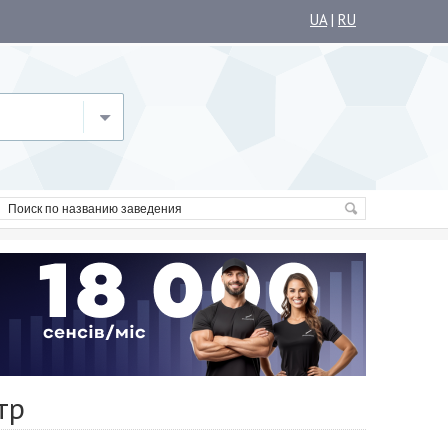
UA
|
RU
тр