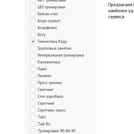
ABT тренировки
Предлагаем 
LBS тренировки
наиболее уд
Бейсик степ
сервиса.
Боди скульпт
Бодифлекс
Босу
Гимнастика Хаду
Групповые занятия
Интервальная тренировка
Калланетика
Памп
Пилатес
Пресс тренинг
Свитчинг
Степ аэробика
Стретчинг
Стретчинг-пресс
Табс
Тай-бо
Тренировки 90-60-90