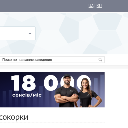
UA
|
RU
сокорки