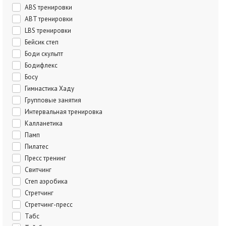
ABS тренировки
ABT тренировки
LBS тренировки
Бейсик степ
Боди скульпт
Бодифлекс
Босу
Гимнастика Хаду
Групповые занятия
Интервальная тренировка
Калланетика
Памп
Пилатес
Пресс тренинг
Свитчинг
Степ аэробика
Стретчинг
Стретчинг-пресс
Табс